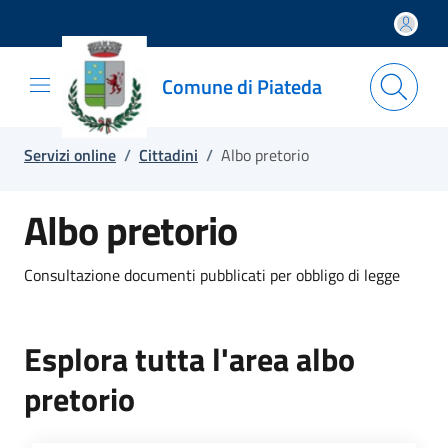
Salta e vai al contenuto
Salta e vai al footer
Comune di Piateda
Servizi online
/
Cittadini
/
Albo pretorio
Albo pretorio
Consultazione documenti pubblicati per obbligo di legge
Esplora tutta l'area albo
pretorio