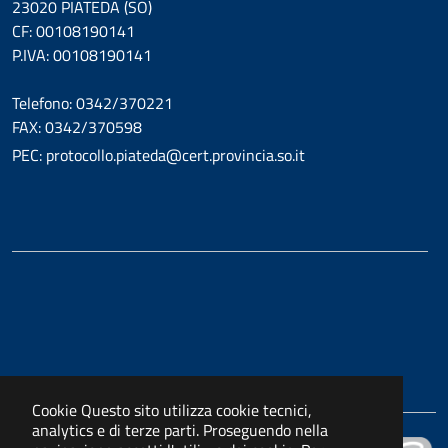
23020 PIATEDA (SO)
CF: 00108190141
P.IVA: 00108190141
Telefono: 0342/370221
FAX: 0342/370598
PEC: protocollo.piateda@cert.provincia.so.it
Cookie
Questo sito utilizza cookie tecnici,
analytics e di terze parti. Proseguendo nella